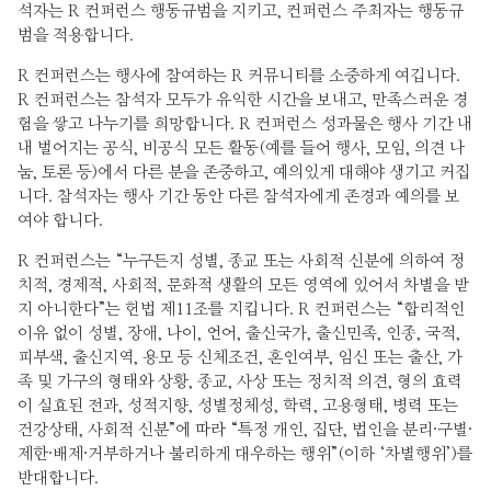
석자는 R 컨퍼런스 행동규범을 지키고, 컨퍼런스 주최자는 행동규
범을 적용합니다.
R 컨퍼런스는 행사에 참여하는 R 커뮤니티를 소중하게 여깁니다.
R 컨퍼런스는 참석자 모두가 유익한 시간을 보내고, 만족스러운 경
험을 쌓고 나누기를 희망합니다. R 컨퍼런스 성과물은 행사 기간 내
내 벌어지는 공식, 비공식 모든 활동(예를 들어 행사, 모임, 의견 나
눔, 토론 등)에서 다른 분을 존중하고, 예의있게 대해야 생기고 커집
니다. 참석자는 행사 기간 동안 다른 참석자에게 존경과 예의를 보
여야 합니다.
R 컨퍼런스는 “누구든지 성별, 종교 또는 사회적 신분에 의하여 정
치적, 경제적, 사회적, 문화적 생활의 모든 영역에 있어서 차별을 받
지 아니한다”는 헌법 제11조를 지킵니다. R 컨퍼런스는 “합리적인
이유 없이 성별, 장애, 나이, 언어, 출신국가, 출신민족, 인종, 국적,
피부색, 출신지역, 용모 등 신체조건, 혼인여부, 임신 또는 출산, 가
족 및 가구의 형태와 상황, 종교, 사상 또는 정치적 의견, 형의 효력
이 실효된 전과, 성적지향, 성별정체성, 학력, 고용형태, 병력 또는
건강상태, 사회적 신분”에 따라 “특정 개인, 집단, 법인을 분리·구별·
제한·배제·거부하거나 불리하게 대우하는 행위”(이하 ‘차별행위’)를
반대합니다.